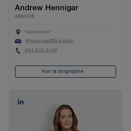
Andrew Hennigar
ASSOCIÉ
Location
Vancouver
Email
AHennigar@blg.com
Phone
604.632.3548
Voir la biographie