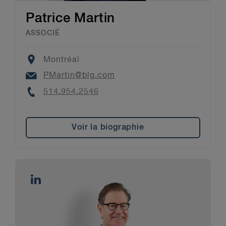
Patrice Martin
ASSOCIÉ
Location
Montréal
Email
PMartin@blg.com
Phone
514.954.2546
Voir la biographie