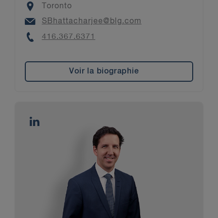
Location
Toronto
Email
SBhattacharjee@blg.com
Phone
416.367.6371
Voir la biographie