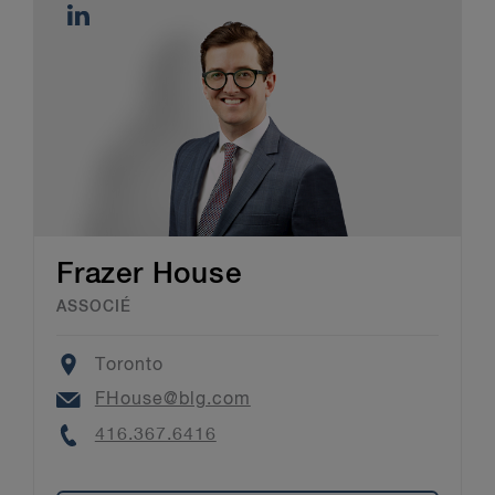
Frazer House
ASSOCIÉ
Location
Toronto
Email
FHouse@blg.com
Phone
416.367.6416