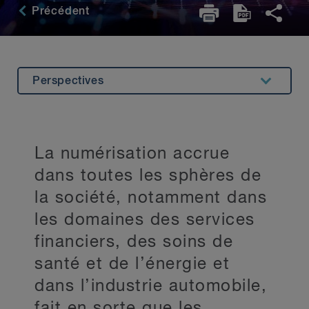
Précédent
Perspectives
Aperçu
Expérience
La numérisation accrue
Spécialisations
dans toutes les sphères de
Expertise connexe
la société, notamment dans
les domaines des services
Principaux contacts
financiers, des soins de
Restez au courant
santé et de l’énergie et
dans l’industrie automobile,
fait en sorte que les