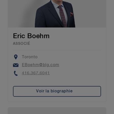
Eric Boehm
ASSOCIÉ
Location
Toronto
Email
EBoehm@blg.com
Phone
416.367.6041
Voir la biographie