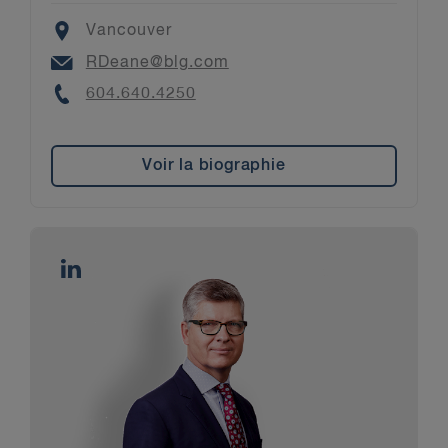
Location
Vancouver
Email
RDeane@blg.com
Phone
604.640.4250
Voir la biographie