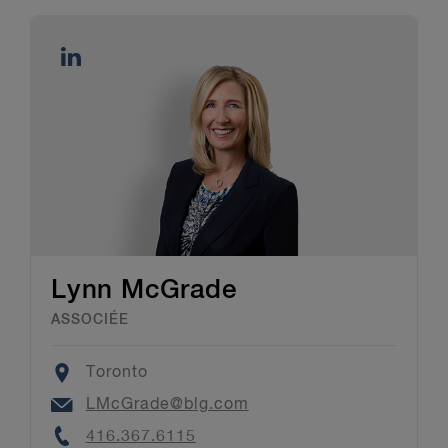
Lynn McGrade
ASSOCIÉE
Location
Toronto
Email
LMcGrade@blg.com
Phone
416.367.6115