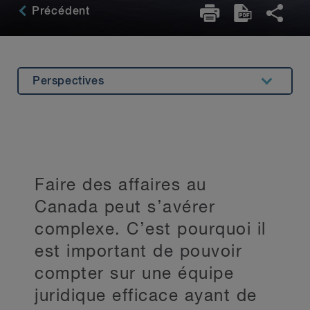
Précédent
Perspectives
Aperçu
Expérience
Expertise connexe
Faire des affaires au
Principaux contacts
Canada peut s’avérer
Restez au courant
complexe. C’est pourquoi il
est important de pouvoir
compter sur une équipe
juridique efficace ayant de