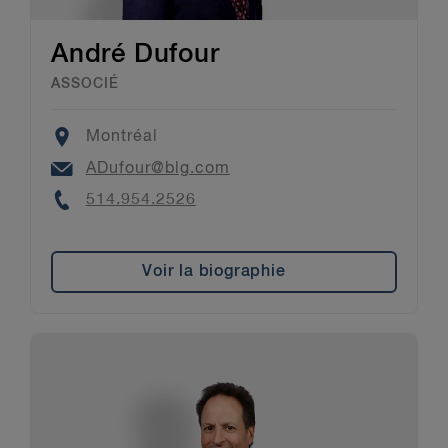
André Dufour
ASSOCIÉ
Location
Montréal
Email
ADufour@blg.com
Phone
514.954.2526
Voir la biographie