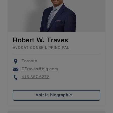
Robert W. Traves
AVOCAT-CONSEIL PRINCIPAL
Location
Toronto
Email
RTraves@blg.com
Phone
416.367.6272
Voir la biographie