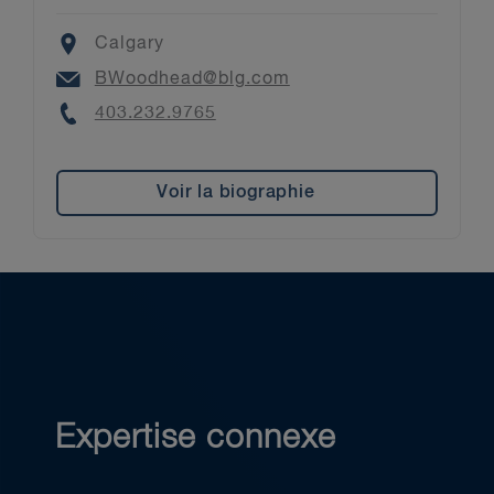
Location
Calgary
Email
BWoodhead@blg.com
Phone
403.232.9765
Voir la biographie
Expertise connexe