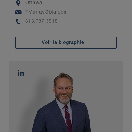
Location
Ottawa
Email
TMurray@blg.com
Phone
613.787.3548
Voir la biographie