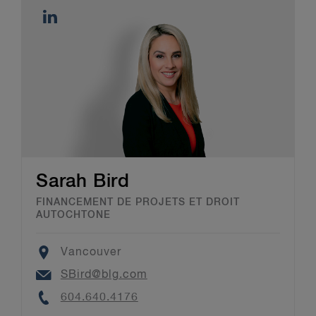
Sarah Bird
FINANCEMENT DE PROJETS ET DROIT
AUTOCHTONE
Location
Vancouver
Email
SBird@blg.com
Phone
604.640.4176