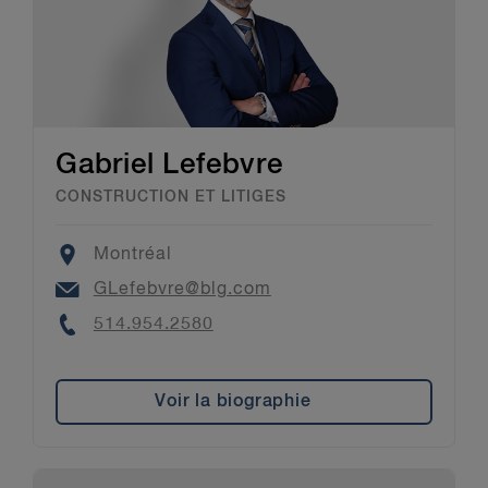
Gabriel Lefebvre
CONSTRUCTION ET LITIGES
Location
Montréal
Email
GLefebvre@blg.com
Phone
514.954.2580
Voir la biographie