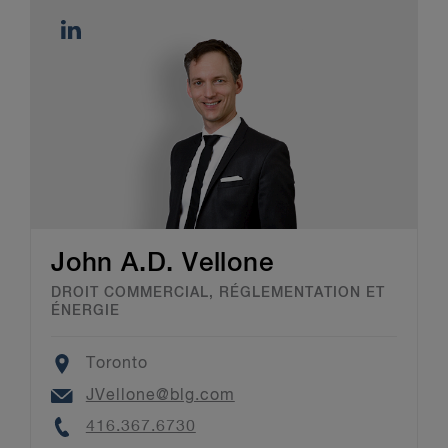
John A.D. Vellone
DROIT COMMERCIAL, RÉGLEMENTATION ET
ÉNERGIE
Location
Toronto
Email
JVellone@blg.com
Phone
416.367.6730