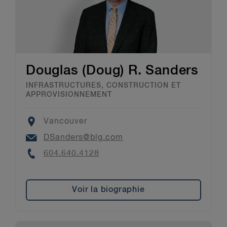
Douglas (Doug) R. Sanders
INFRASTRUCTURES, CONSTRUCTION ET
APPROVISIONNEMENT
Location
Vancouver
Email
DSanders@blg.com
Phone
604.640.4128
Voir la biographie