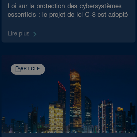
Loi sur la protection des cybersystèmes
Urbanisme
essentiels : le projet de loi C-8 est adopté
Immobilier
Infrastructure sociale
Lire plus
Technologies et centres de
données
Transport
ARTICLE
Riche d’une perspective
pluridisciplinaire, notre équipe a
toutes les cartes en main pour vous
permettre de réaliser vos objectifs
tout au long du cycle de vie de vos
projets : établissement de stratégies,
obtention de permis, financement,
mise en œuvre, exploitation,