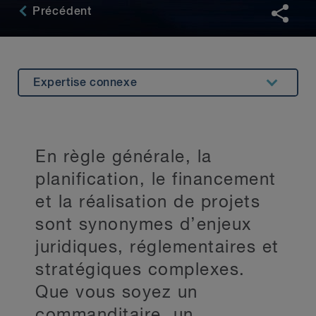
Précédent
Expertise connexe
Aperçu
Liste des projets
En règle générale, la
Perspectives
planification, le financement
Principaux contacts
et la réalisation de projets
sont synonymes d’enjeux
Restez au courant
juridiques, réglementaires et
stratégiques complexes.
Que vous soyez un
commanditaire, un