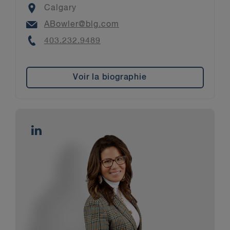
Location
Calgary
Email
ABowler@blg.com
Phone
403.232.9489
Voir la biographie