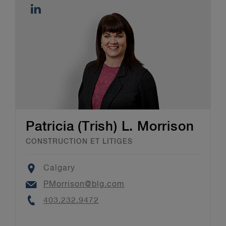
Patricia (Trish) L. Morrison
CONSTRUCTION ET LITIGES
Location
Calgary
Email
PMorrison@blg.com
Phone
403.232.9472