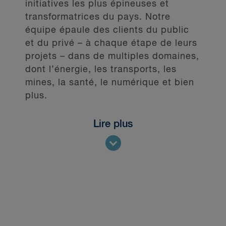
initiatives les plus épineuses et
transformatrices du pays. Notre
équipe épaule des clients du public
et du privé – à chaque étape de leurs
projets – dans de multiples domaines,
dont l’énergie, les transports, les
mines, la santé, le numérique et bien
plus.
Lire plus
De la planification stratégique aux
demandes d’approbation
réglementaire, en passant par
l’approvisionnement, le financement,
la construction, l’exploitation, le
règlement de différends et les
acquisitions et dessaisissements, les
principaux promoteurs du Canada