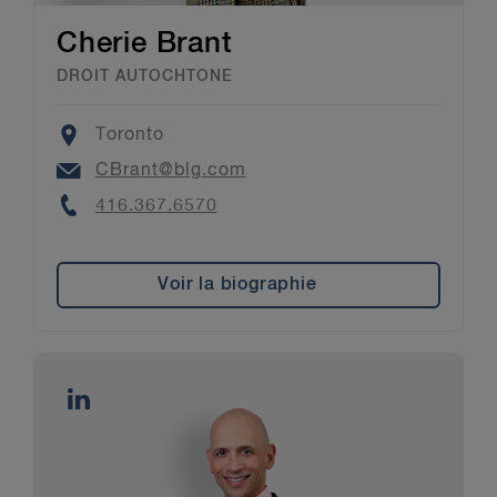
Cherie Brant
DROIT AUTOCHTONE
Location
Toronto
Email
CBrant@blg.com
Phone
416.367.6570
Voir la biographie