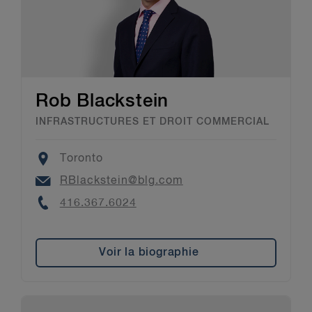
Rob Blackstein
INFRASTRUCTURES ET DROIT COMMERCIAL
Location
Toronto
Email
RBlackstein@blg.com
Phone
416.367.6024
Voir la biographie