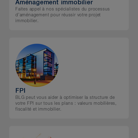
Aménagement immobilier
régionale, qui dépendent tous de
Faites appel à nos spécialistes du processus
notre capacité à conclure les
d’aménagement pour réussir votre projet
transactions envisagées.
immobilier.
Nos clients sont actifs dans nombre
de domaines, notamment les
suivants :
Hôtellerie et le tourisme d’accueil
Administrations municipales
FPI
Organismes provinciaux
BLG peut vous aider à optimiser la structure de
Établissements d’enseignement
votre FPI sur tous les plans : valeurs mobilières,
fiscalité et immobilier.