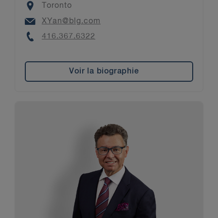
Location
Toronto
Email
XYan@blg.com
Phone
416.367.6322
Voir la biographie