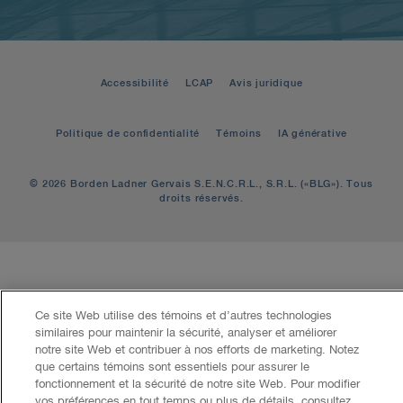
Accessibilité
LCAP
Avis juridique
Politique de confidentialité
Témoins
IA générative
© 2026 Borden Ladner Gervais S.E.N.C.R.L., S.R.L. («BLG»). Tous
droits réservés.
Ce site Web utilise des témoins et d’autres technologies
similaires pour maintenir la sécurité, analyser et améliorer
notre site Web et contribuer à nos efforts de marketing. Notez
que certains témoins sont essentiels pour assurer le
fonctionnement et la sécurité de notre site Web. Pour modifier
vos préférences en tout temps ou plus de détails, consultez