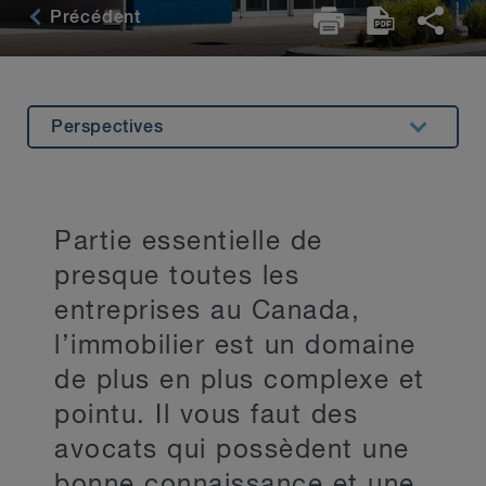
Précédent
Perspectives
Aperçu
Spécialisations
Partie essentielle de
Expertise connexe
presque toutes les
Témoignages
entreprises au Canada,
l’immobilier est un domaine
Principaux contacts
de plus en plus complexe et
Restez au courant
pointu.
Il vous faut des
avocats qui possèdent une
bonne connaissance et une