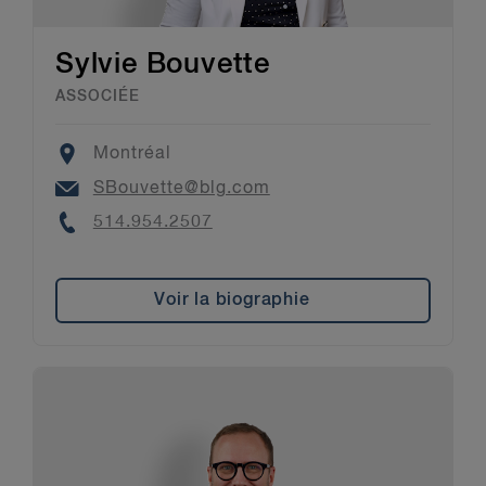
Sylvie Bouvette
ASSOCIÉE
Location
Montréal
Email
SBouvette@blg.com
Phone
514.954.2507
Voir la biographie