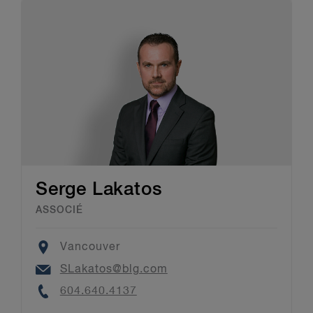
Serge Lakatos
ASSOCIÉ
Location
Vancouver
Email
SLakatos@blg.com
Phone
604.640.4137