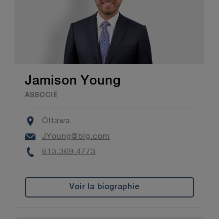
Jamison Young
ASSOCIÉ
Location
Ottawa
Email
JYoung@blg.com
Phone
613.369.4773
Voir la biographie