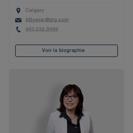
Location
Calgary
Email
ABowler@blg.com
Phone
403.232.9489
Voir la biographie