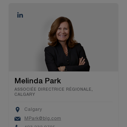
Melinda Park
ASSOCIÉE DIRECTRICE RÉGIONALE,
CALGARY
Location
Calgary
Email
MPark@blg.com