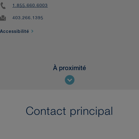
1.855.660.6003
403.266.1395
Accessibilité
À proximité
Local Interest
Situés au centre-ville, nos bureaux offrent une vue sur les
Rocheuses. Ils sont situés à proximité de sentiers pédestres et
de pistes cyclables, de restaurants et d’installations d’art et
de divertissement.
Contact principal