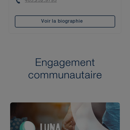
Phone
403.232.9795
Voir la biographie
Engagement
communautaire