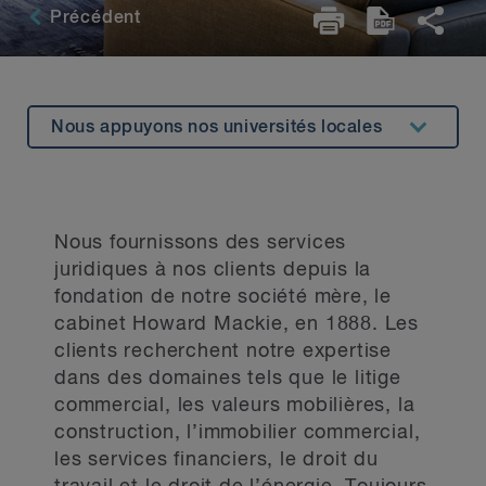
Précédent
Nous appuyons nos universités locales
À propos
Principaux contacts
Nous fournissons des services
Engagement communautaire
juridiques à nos clients depuis la
fondation de notre société mère, le
Initiatives de bienfaisance
cabinet Howard Mackie, en 1888. Les
Carrières
clients recherchent notre expertise
dans des domaines tels que le litige
commercial, les valeurs mobilières, la
construction, l’immobilier commercial,
les services financiers, le droit du