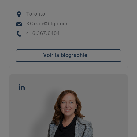
Location
Toronto
Email
KCrain@blg.com
Phone
416.367.6404
Voir la biographie