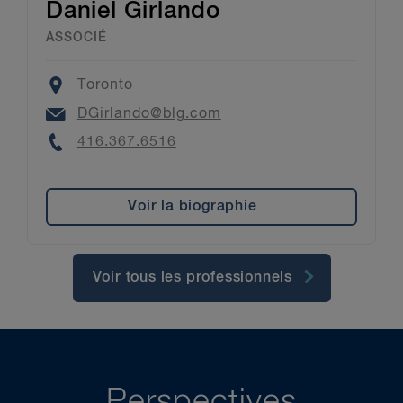
Daniel Girlando
ASSOCIÉ
Location
Toronto
Email
DGirlando@blg.com
Phone
416.367.6516
Voir la biographie
Voir tous les professionnels
Perspectives