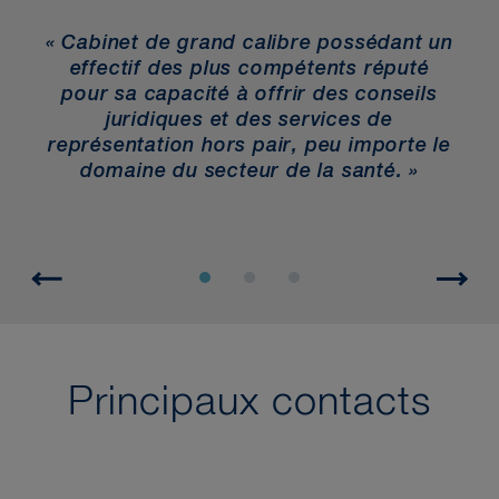
«
e
« Cabinet de grand calibre possédant un
fa
effectif des plus compétents réputé
pour sa capacité à offrir des conseils
it
juridiques et des services de
pe
re
représentation hors pair, peu importe le
 à
domaine du secteur de la santé. »
».
Principaux contacts