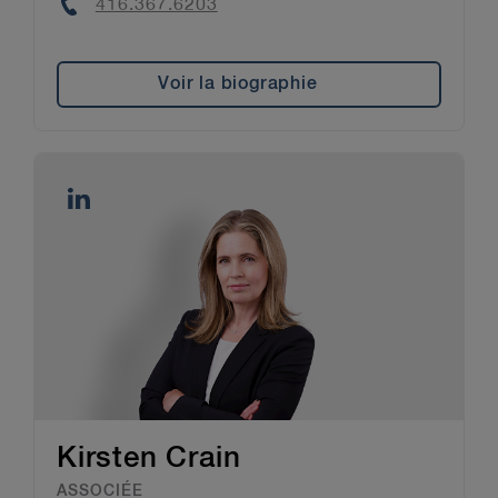
Phone
416.367.6203
Voir la biographie
Kirsten Crain
ASSOCIÉE