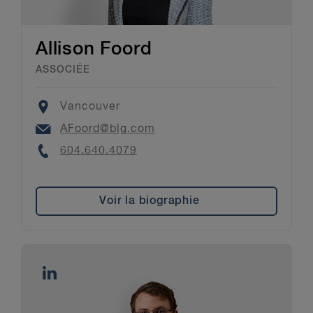
Allison Foord
ASSOCIÉE
Location
Vancouver
Email
AFoord@blg.com
Phone
604.640.4079
Voir la biographie