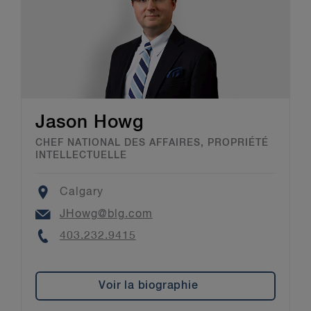
Jason Howg
CHEF NATIONAL DES AFFAIRES, PROPRIÉTÉ
INTELLECTUELLE
Location
Calgary
Email
JHowg@blg.com
Phone
403.232.9415
Voir la biographie