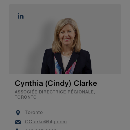
Cynthia (Cindy) Clarke
ASSOCIÉE DIRECTRICE RÉGIONALE,
TORONTO
Location
Toronto
Email
CClarke@blg.com