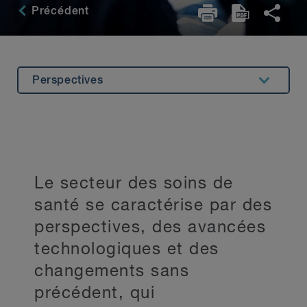
Précédent
Perspectives
Aperçu
Spécialisations
Expérience
Le secteur des soins de
Expertise connexe
santé se caractérise par des
Témoignages
perspectives, des avancées
Principaux contacts
technologiques et des
changements sans
Restez au courant
précédent, qui