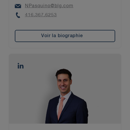
Email
NPasquino@blg.com
Phone
416.367.6253
Voir la biographie