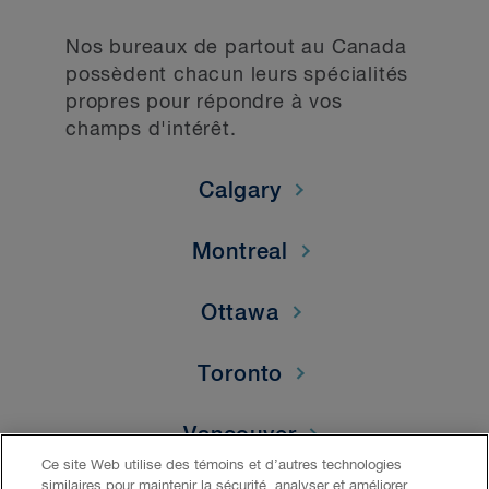
Nos bureaux de partout au Canada
possèdent chacun leurs spécialités
propres pour répondre à vos
champs d'intérêt.
Calgary
Montreal
Ottawa
Toronto
Vancouver
Ce site Web utilise des témoins et d’autres technologies
similaires pour maintenir la sécurité, analyser et améliorer