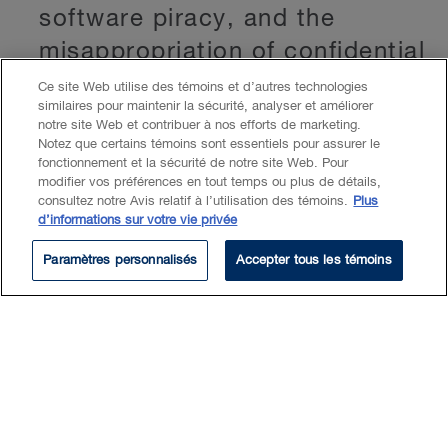
software piracy, and the
misappropriation of confidential
information and technology
Ce site Web utilise des témoins et d’autres technologies
similaires pour maintenir la sécurité, analyser et améliorer
class actions defense
notre site Web et contribuer à nos efforts de marketing.
Notez que certains témoins sont essentiels pour assurer le
shareholders’ rights
fonctionnement et la sécurité de notre site Web. Pour
modifier vos préférences en tout temps ou plus de détails,
consultez notre Avis relatif à l’utilisation des témoins.
Plus
mergers and acquisitions,
d’informations sur votre vie privée
including hostile take-over
Paramètres personnalisés
Accepter tous les témoins
bids, Plans of Arrangement,
and dissent valuation
proceedings
insolvency and banking
litigation