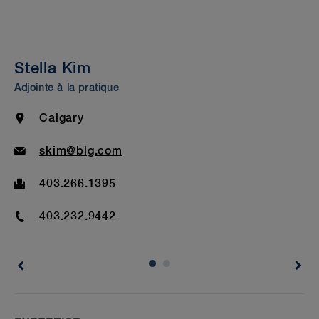
Experience
Insights & Events
Stella Kim
C
Beyond Our Walls
Adjointe à la pratique
Adj
Bar Admission & Education
Location
Calgary
Email
skim@blg.com
Fax
403.266.1395
Phone
403.232.9442