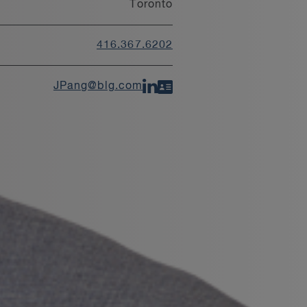
Toronto
416.367.6202
JPang@blg.com