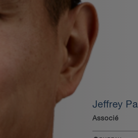
Jeffrey P
Associé